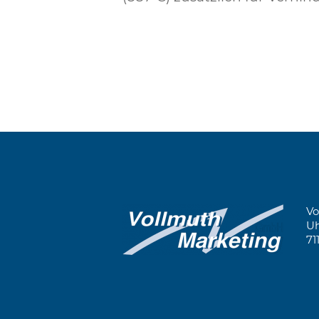
Vo
Uh
71