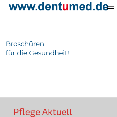
Pflege Aktuell /
Gepflegtes Leben
Broschüren
Ärzteverzeichnisse
für die Gesundheit!
Preislisten
Über Uns
Kontakt
Pflege Aktuell