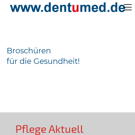
Pflege Aktuell /
Gepflegtes Leben
Broschüren
Ärzteverzeichnisse
für die Gesundheit!
Preislisten
Über Uns
Kontakt
Pflege Aktuell