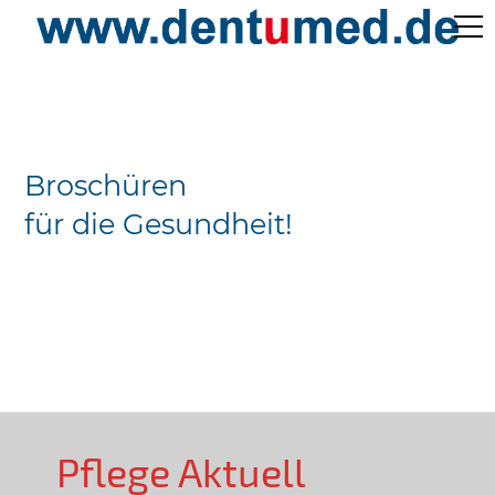
Pflege Aktuell /
Gepflegtes Leben
Broschüren
Ärzteverzeichnisse
für die Gesundheit!
Preislisten
Über Uns
Kontakt
Pflege Aktuell