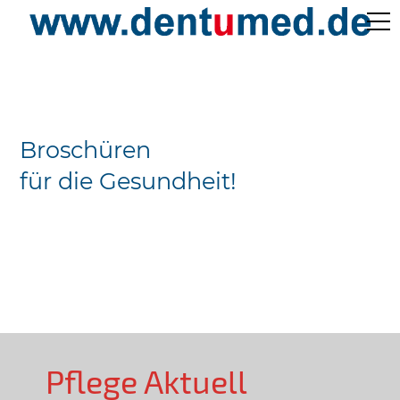
Pflege Aktuell /
Gepflegtes Leben
Broschüren
Ärzteverzeichnisse
für die Gesundheit!
Preislisten
Über Uns
Kontakt
Pflege Aktuell