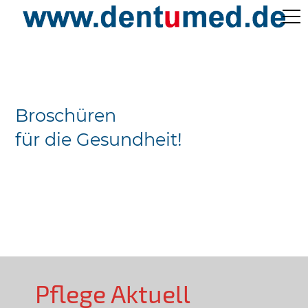
Pflege Aktuell /
Gepflegtes Leben
Broschüren
Ärzteverzeichnisse
für die Gesundheit!
Preislisten
Über Uns
Kontakt
Pflege Aktuell