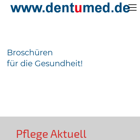
Pflege Aktuell /
Gepflegtes Leben
Broschüren
Ärzteverzeichnisse
für die Gesundheit!
Preislisten
Über Uns
Kontakt
Pflege Aktuell