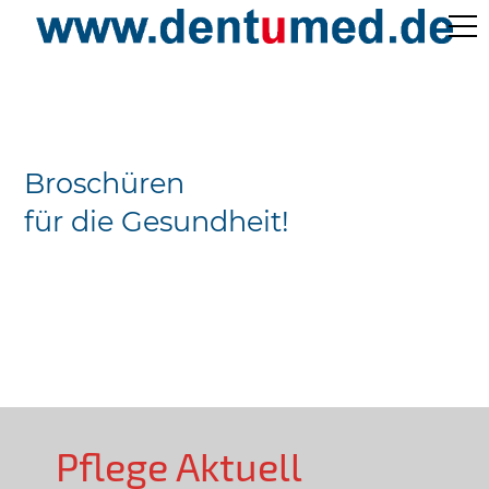
Pflege Aktuell /
Gepflegtes Leben
Broschüren
Ärzteverzeichnisse
für die Gesundheit!
Preislisten
Über Uns
Kontakt
Pflege Aktuell