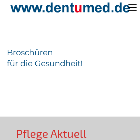
Pflege Aktuell /
Gepflegtes Leben
Broschüren
Ärzteverzeichnisse
für die Gesundheit!
Preislisten
Über Uns
Kontakt
Pflege Aktuell