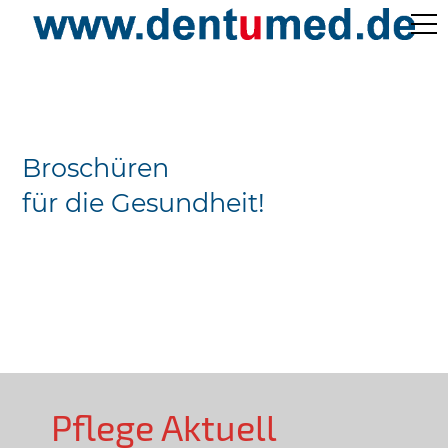
Pflege Aktuell /
Gepflegtes Leben
Broschüren
Ärzteverzeichnisse
für die Gesundheit!
Preislisten
Über Uns
Kontakt
Pflege Aktuell