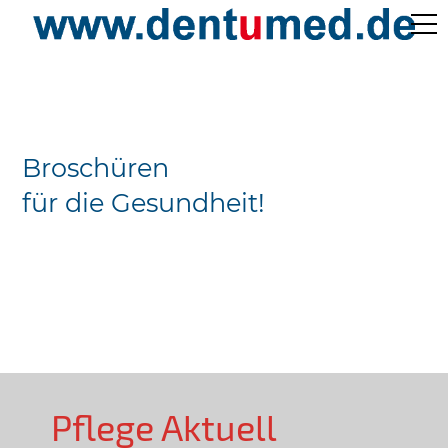
Pflege Aktuell /
Gepflegtes Leben
Broschüren
Ärzteverzeichnisse
für die Gesundheit!
Preislisten
Über Uns
Kontakt
Pflege Aktuell