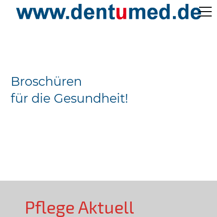
Pflege Aktuell /
Gepflegtes Leben
Broschüren
Ärzteverzeichnisse
für die Gesundheit!
Preislisten
Über Uns
Kontakt
Pflege Aktuell