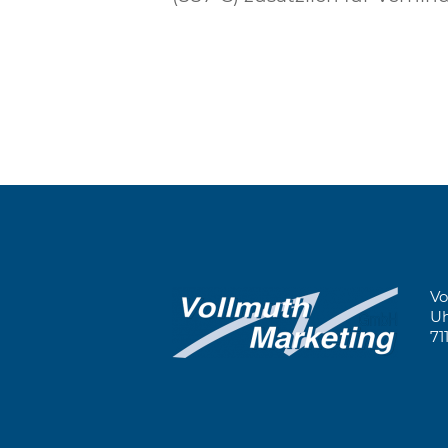
Vo
Uh
71