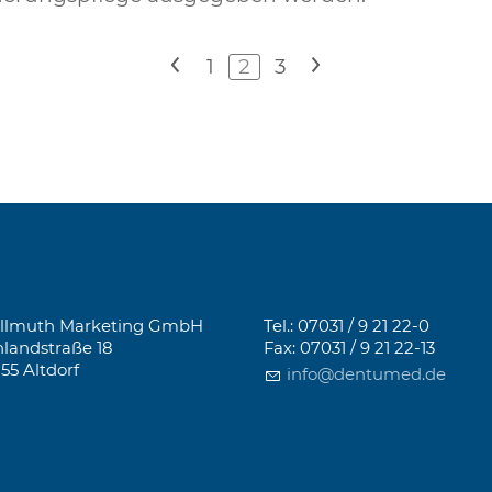
<
1
2
3
>
llmuth Marketing GmbH
Tel.: 07031 / 9 21 22-0
landstraße 18
Fax: 07031 / 9 21 22-13
155 Altdorf
info@dentumed.de