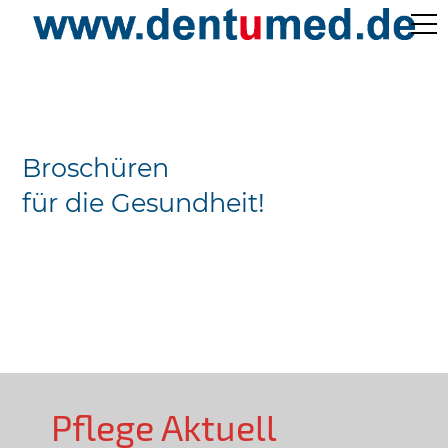
Pflege Aktuell /
Gepflegtes Leben
Broschüren
Ärzteverzeichnisse
für die Gesundheit!
Preislisten
Über Uns
Kontakt
Pflege Aktuell