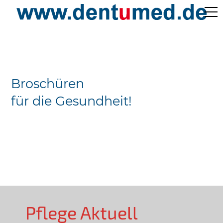
Pflege Aktuell /
Gepflegtes Leben
Broschüren
Ärzteverzeichnisse
für die Gesundheit!
Preislisten
Über Uns
Kontakt
Pflege Aktuell