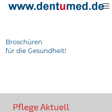
Pflege Aktuell /
Gepflegtes Leben
Broschüren
Ärzteverzeichnisse
für die Gesundheit!
Preislisten
Über Uns
Kontakt
Pflege Aktuell