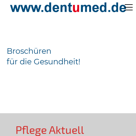
Pflege Aktuell /
Gepflegtes Leben
Broschüren
Ärzteverzeichnisse
für die Gesundheit!
Preislisten
Über Uns
Kontakt
Pflege Aktuell