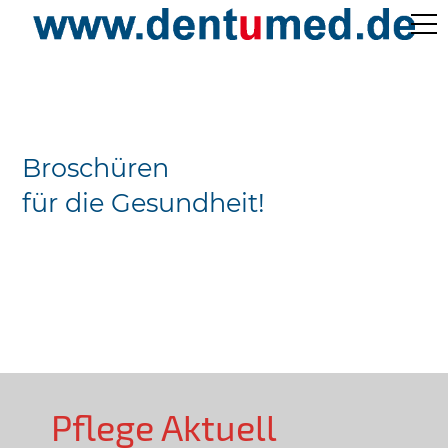
Pflege Aktuell /
Gepflegtes Leben
Broschüren
Ärzteverzeichnisse
für die Gesundheit!
Preislisten
Über Uns
Kontakt
Pflege Aktuell