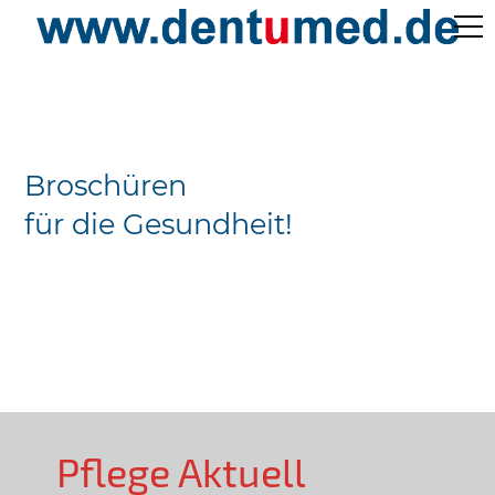
Pflege Aktuell /
Gepflegtes Leben
Broschüren
Ärzteverzeichnisse
für die Gesundheit!
Preislisten
Über Uns
Kontakt
Pflege Aktuell