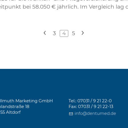
eitpunkt bei 58.050 € jährlich. Im Vergleich lag
<
3
4
5
>
llmuth Marketing GmbH
Tel.: 07031 / 9 21 22-0
landstraße 18
Fax: 07031 / 9 21 22-13
155 Altdorf
info@dentumed.de