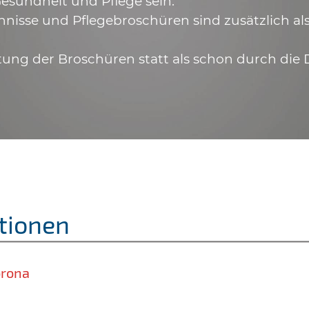
esundheit und Pflege sein.
hnisse und Pflegebroschüren sind zusätzlich a
tung der Broschüren statt als schon durch die 
tionen
orona