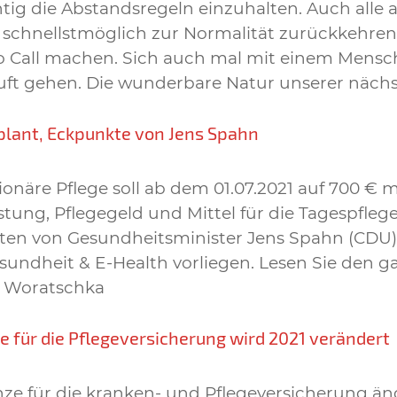
ichtig die Abstandsregeln einzuhalten. Auch alle
schnellstmöglich zur Normalität zurückkehren.
eo Call machen. Sich auch mal mit einem Men
he Luft gehen. Die wunderbare Natur unserer n
plant, Eckpunkte von Jens Spahn
tionäre Pflege soll ab dem 01.07.2021 auf 700 €
tung, Pflegegeld und Mittel für die Tagespfleg
kten von Gesundheitsminister Jens Spahn (CDU
ndheit & E-Health vorliegen. Lesen Sie den gan
r Woratschka
 für die Pflegeversicherung wird 2021 verändert
e für die kranken- und Pflegeversicherung änd