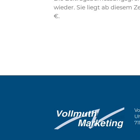
wieder. Sie liegt ab diesem Z
€.
Vo
Uh
71