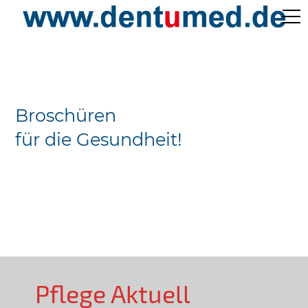
Pflege Aktuell /
Gepflegtes Leben
Broschüren
Ärzteverzeichnisse
für die Gesundheit!
Preislisten
Über Uns
Kontakt
Pflege Aktuell