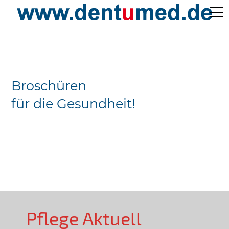
Pflege Aktuell /
Gepflegtes Leben
Broschüren
Ärzteverzeichnisse
für die Gesundheit!
Preislisten
Über Uns
Kontakt
Pflege Aktuell