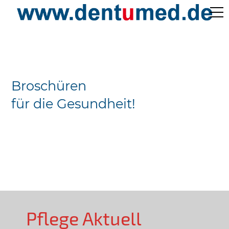
Pflege Aktuell /
Gepflegtes Leben
Broschüren
Ärzteverzeichnisse
für die Gesundheit!
Preislisten
Über Uns
Kontakt
Pflege Aktuell