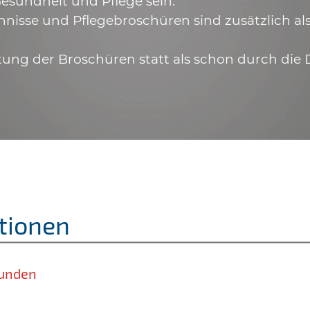
esundheit und Pflege sein.
hnisse und Pflegebroschüren sind zusätzlich a
tung der Broschüren statt als schon durch die 
tionen
unden