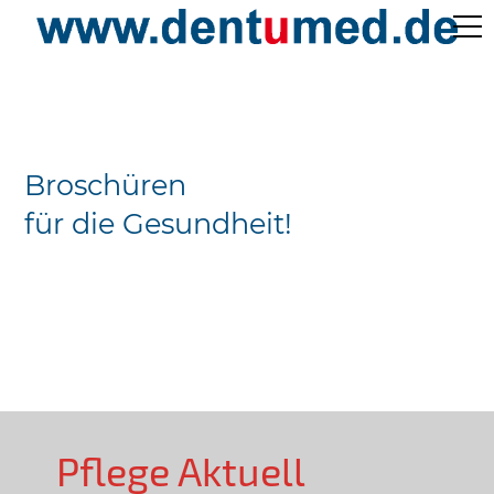
Pflege Aktuell /
Gepflegtes Leben
Broschüren
Ärzteverzeichnisse
für die Gesundheit!
Preislisten
Über Uns
Kontakt
Pflege Aktuell