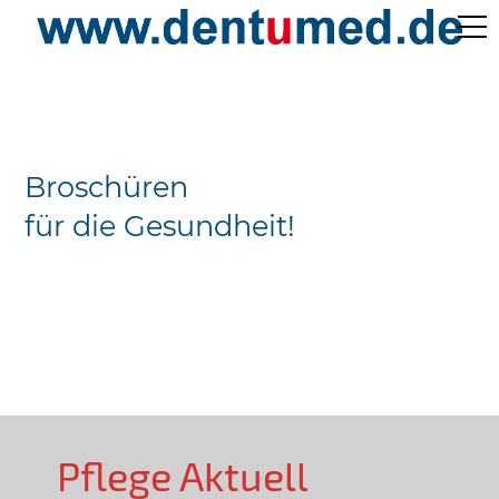
Pflege Aktuell /
Gepflegtes Leben
Broschüren
Ärzteverzeichnisse
für die Gesundheit!
Preislisten
Über Uns
Kontakt
Pflege Aktuell