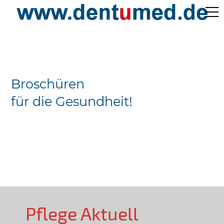
Pflege Aktuell /
Gepflegtes Leben
Broschüren
Ärzteverzeichnisse
für die Gesundheit!
Preislisten
Über Uns
Kontakt
Pflege Aktuell