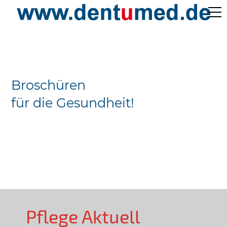
Pflege Aktuell /
Gepflegtes Leben
Broschüren
Ärzteverzeichnisse
für die Gesundheit!
Preislisten
Über Uns
Kontakt
Pflege Aktuell