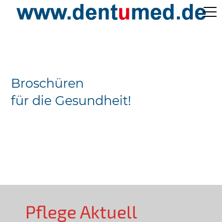
Pflege Aktuell /
Gepflegtes Leben
Broschüren
Ärzteverzeichnisse
für die Gesundheit!
Preislisten
Über Uns
Kontakt
Pflege Aktuell