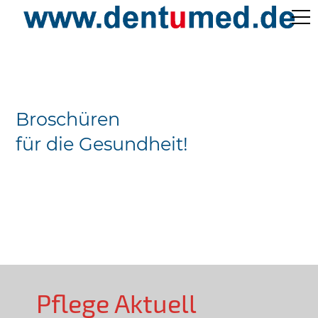
Pflege Aktuell /
Gepflegtes Leben
Broschüren
Ärzteverzeichnisse
für die Gesundheit!
Preislisten
Über Uns
Kontakt
Pflege Aktuell