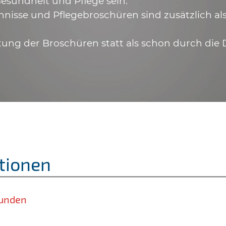
esundheit und Pflege sein.
hnisse und Pflegebroschüren sind zusätzlich a
tung der Broschüren statt als schon durch die 
tionen
unden