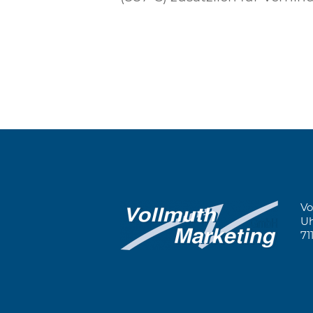
Vo
Uh
71