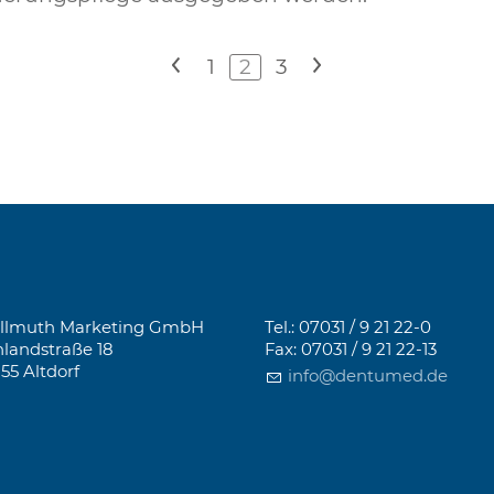
<
1
2
3
>
llmuth Marketing GmbH
Tel.: 07031 / 9 21 22-0
landstraße 18
Fax: 07031 / 9 21 22-13
155 Altdorf
info@dentumed.de