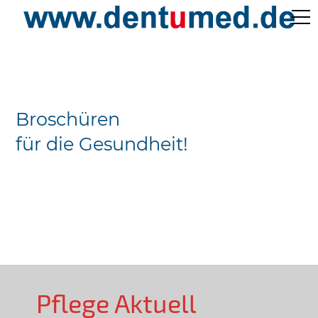
Pflege Aktuell /
Gepflegtes Leben
Broschüren
Ärzteverzeichnisse
für die Gesundheit!
Preislisten
Über Uns
Kontakt
Pflege Aktuell