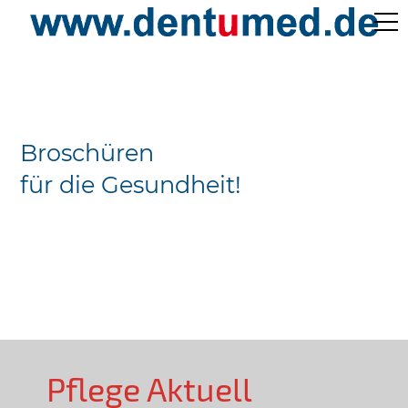
Pflege Aktuell /
Gepflegtes Leben
Broschüren
Ärzteverzeichnisse
für die Gesundheit!
Preislisten
Über Uns
Kontakt
Pflege Aktuell