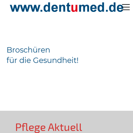
Pflege Aktuell /
Gepflegtes Leben
Broschüren
Ärzteverzeichnisse
für die Gesundheit!
Preislisten
Über Uns
Kontakt
Pflege Aktuell