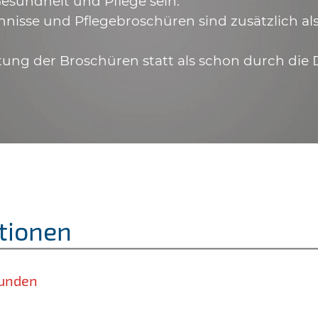
esundheit und Pflege sein.
hnisse und Pflegebroschüren sind zusätzlich a
tung der Broschüren statt als schon durch die 
tionen
unden