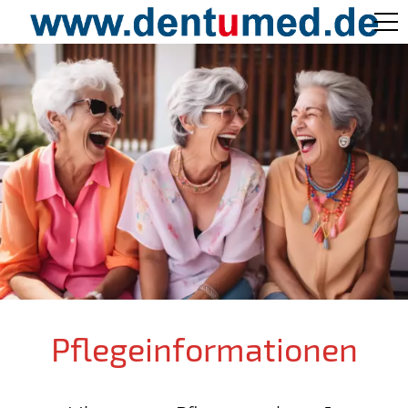
Pflege Aktuell /
Gepflegtes Leben
Ärzteverzeichnisse
Preislisten
Über Uns
Pflegeinformationen
Kontakt