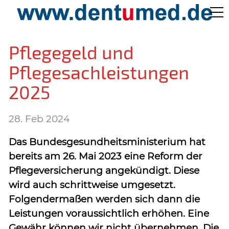
Pflege Aktuell /
Pflegegeld und
Gepflegtes Leben
Pflegesachleistungen
2025
Ärzteverzeichnisse
28. Feb 2024
Preislisten
Das Bundesgesundheitsministerium hat
bereits am 26. Mai 2023 eine Reform der
Über Uns
Pflegeversicherung angekündigt. Diese
wird auch schrittweise umgesetzt.
Folgendermaßen werden sich dann die
Kontakt
Leistungen voraussichtlich erhöhen. Eine
Gewähr können wir nicht übernehmen. Die