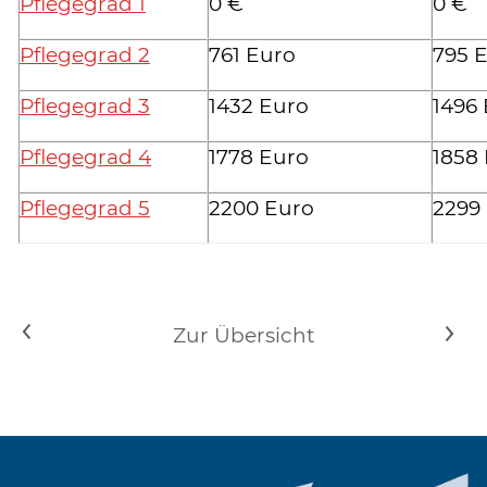
Pflegegrad 1
0 €
0 €
Pflegegrad 2
761 Euro
795 
Pflegegrad 3
1432 Euro
1496
Pflegegrad 4
1778 Euro
1858
Pflegegrad 5
2200 Euro
2299
<
Zur Übersicht
>