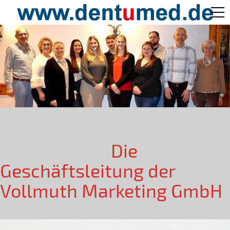
Pflege Aktuell /
Gepflegtes Leben
Ärzteverzeichnisse
Preislisten
Die
Geschäftsleitung der
Über Uns
Vollmuth Marketing GmbH
Kontakt