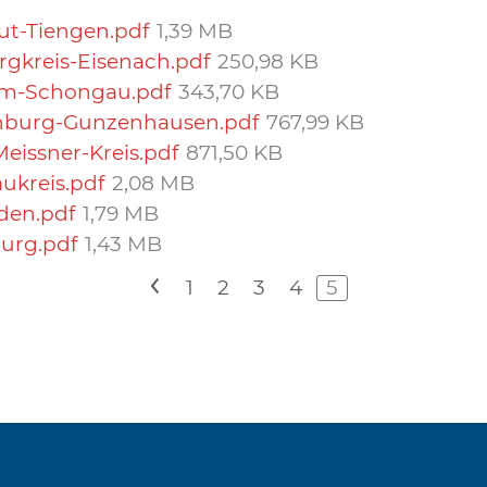
ut-Tiengen.pdf
1,39 MB
rgkreis-Eisenach.pdf
250,98 KB
eim-Schongau.pdf
343,70 KB
enburg-Gunzenhausen.pdf
767,99 KB
eissner-Kreis.pdf
871,50 KB
ukreis.pdf
2,08 MB
den.pdf
1,79 MB
urg.pdf
1,43 MB
<
1
2
3
4
5