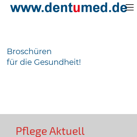
Pflege Aktuell /
Gepflegtes Leben
Broschüren
Ärzteverzeichnisse
für die Gesundheit!
Preislisten
Über Uns
Kontakt
Pflege Aktuell