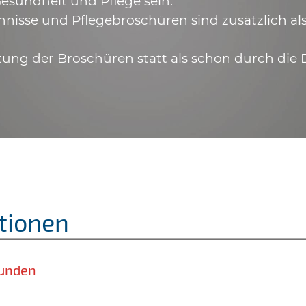
esundheit und Pflege sein.
hnisse und Pflegebroschüren sind zusätzlich a
tung der Broschüren statt als schon durch die 
tionen
unden