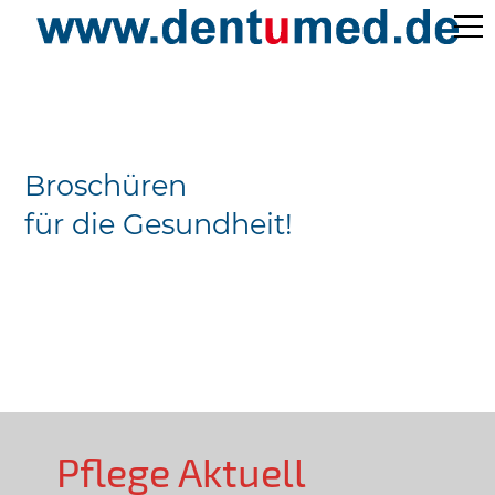
Pflege Aktuell /
Gepflegtes Leben
Broschüren
Ärzteverzeichnisse
für die Gesundheit!
Preislisten
Über Uns
Kontakt
Pflege Aktuell