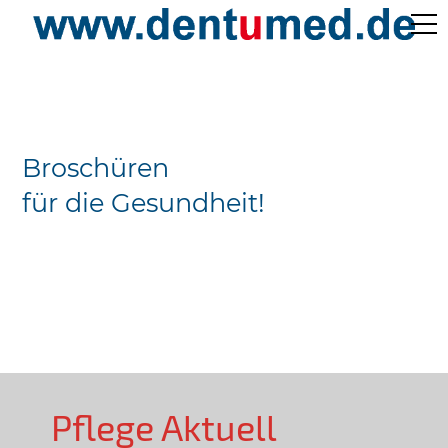
Pflege Aktuell /
Gepflegtes Leben
Broschüren
Ärzteverzeichnisse
für die Gesundheit!
Preislisten
Über Uns
Kontakt
Pflege Aktuell