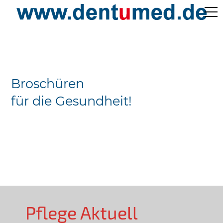
Pflege Aktuell /
Gepflegtes Leben
Broschüren
Ärzteverzeichnisse
für die Gesundheit!
Preislisten
Über Uns
Kontakt
Pflege Aktuell