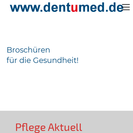
Pflege Aktuell /
Gepflegtes Leben
Broschüren
Ärzteverzeichnisse
für die Gesundheit!
Preislisten
Über Uns
Kontakt
Pflege Aktuell