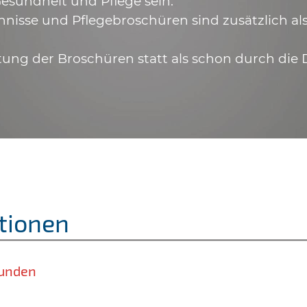
esundheit und Pflege sein.
hnisse und Pflegebroschüren sind zusätzlich a
tung der Broschüren statt als schon durch die 
tionen
unden