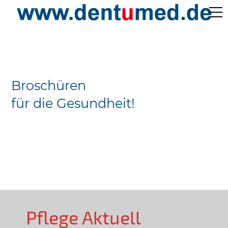
Pflege Aktuell /
Gepflegtes Leben
Broschüren
Ärzteverzeichnisse
für die Gesundheit!
Preislisten
Über Uns
Kontakt
Pflege Aktuell