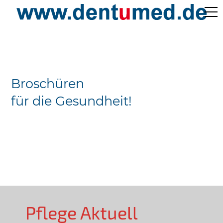
Pflege Aktuell /
Gepflegtes Leben
Broschüren
Ärzteverzeichnisse
für die Gesundheit!
Preislisten
Über Uns
Kontakt
Pflege Aktuell