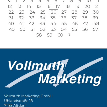
<
1
2
3
4
5
6
7
8
9
10
11
12
13
14
15
16
17
18
19
20
21
22
23
24
25
26
27
28
29
30
31
32
33
34
35
36
37
38
39
40
41
42
43
44
45
46
47
48
49
50
51
52
53
54
55
56
57
58
59
60
>
Vollmuth Marketing GmbH
Uhlandstraße 18
71155 Altdorf